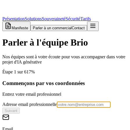
Présentation
Solutions
Souveraineté
Sécurité
Tarifs
Manifeste
Parler à un commercial
Contact
Parler à l'équipe
Brio
Nos équipes sont à votre écoute pour vous accompagner dans votre
projet d'IA générative
Étape
1
sur
6
17
%
Commençons par vos coordonnées
Entrez votre email professionnel
Adresse email professionnelle
Suivant
Email